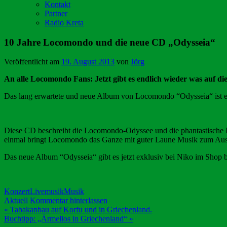
Kontakt
Partner
Radio Kreta
10 Jahre Locomondo und die neue CD „Odysseia“
Veröffentlicht am
19. August 2013
von
Jörg
An alle Locomondo Fans: Jetzt gibt es endlich wieder was auf di
Das lang erwartete und neue Album von Locomondo “Odysseia“ ist en
Diese CD beschreibt die Locomondo-Odyssee und die phantastische Irr
einmal bringt Locomondo das Ganze mit guter Laune Musik zum Ausd
Das neue Album “Odysseia“ gibt es jetzt exklusiv bei Niko im Shop 
Konzert
Livemusik
Musik
Aktuell
Kommentar hinterlassen
Beitragsnavigation
« Tabakanbau auf Korfu und in Griechenland.
Buchtipp: „Ärmellos in Griechenland“ »