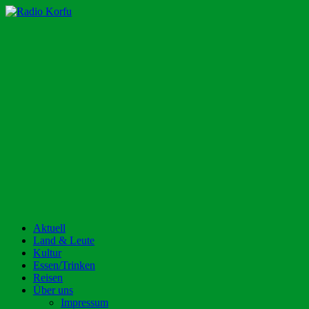
Zum
Inhalt
Radio Korfu
Dein Urlaubsradio für die Insel Korfu!
springen
Aktuell
Land & Leute
Kultur
Essen/Trinken
Reisen
Über uns
Impressum