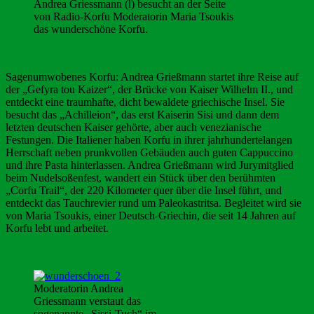
Andrea Griessmann (l) besucht an der Seite
von Radio-Korfu Moderatorin Maria Tsoukis
das wunderschöne Korfu.
Sagenumwobenes Korfu: Andrea Grießmann startet ihre Reise auf
der „Gefyra tou Kaizer“, der Brücke von Kaiser Wilhelm II., und
entdeckt eine traumhafte, dicht bewaldete griechische Insel. Sie
besucht das „Achilleion“, das erst Kaiserin Sisi und dann dem
letzten deutschen Kaiser gehörte, aber auch venezianische
Festungen. Die Italiener haben Korfu in ihrer jahrhundertelangen
Herrschaft neben prunkvollen Gebäuden auch guten Cappuccino
und ihre Pasta hinterlassen. Andrea Grießmann wird Jurymitglied
beim Nudelsoßenfest, wandert ein Stück über den berühmten
„Corfu Trail“, der 220 Kilometer quer über die Insel führt, und
entdeckt das Tauchrevier rund um Paleokastritsa. Begleitet wird sie
von Maria Tsoukis, einer Deutsch-Griechin, die seit 14 Jahren auf
Korfu lebt und arbeitet.
Moderatorin Andrea
Griessmann verstaut das
sogenannte „Sissi-Tuch“ im