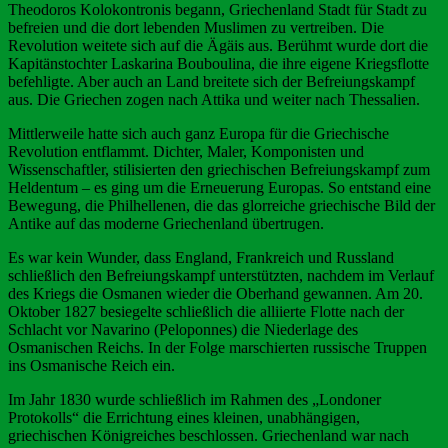
Theodoros Kolokontronis begann, Griechenland Stadt für Stadt zu
befreien und die dort lebenden Muslimen zu vertreiben. Die
Revolution weitete sich auf die Ägäis aus. Berühmt wurde dort die
Kapitänstochter Laskarina Bouboulina, die ihre eigene Kriegsflotte
befehligte. Aber auch an Land breitete sich der Befreiungskampf
aus. Die Griechen zogen nach Attika und weiter nach Thessalien.
Mittlerweile hatte sich auch ganz Europa für die Griechische
Revolution entflammt. Dichter, Maler, Komponisten und
Wissenschaftler, stilisierten den griechischen Befreiungskampf zum
Heldentum – es ging um die Erneuerung Europas. So entstand eine
Bewegung, die Philhellenen, die das glorreiche griechische Bild der
Antike auf das moderne Griechenland übertrugen.
Es war kein Wunder, dass England, Frankreich und Russland
schließlich den Befreiungskampf unterstützten, nachdem im Verlauf
des Kriegs die Osmanen wieder die Oberhand gewannen. Am 20.
Oktober 1827 besiegelte schließlich die alliierte Flotte nach der
Schlacht vor Navarino (Peloponnes) die Niederlage des
Osmanischen Reichs. In der Folge marschierten russische Truppen
ins Osmanische Reich ein.
Im Jahr 1830 wurde schließlich im Rahmen des „Londoner
Protokolls“ die Errichtung eines kleinen, unabhängigen,
griechischen Königreiches beschlossen. Griechenland war nach