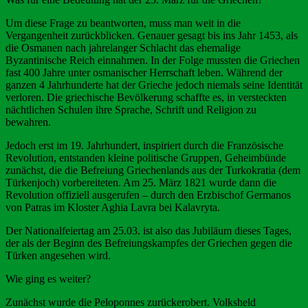
Um diese Frage zu beantworten, muss man weit in die
Vergangenheit zurückblicken. Genauer gesagt bis ins Jahr 1453, als
die Osmanen nach jahrelanger Schlacht das ehemalige
Byzantinische Reich einnahmen. In der Folge mussten die Griechen
fast 400 Jahre unter osmanischer Herrschaft leben. Während der
ganzen 4 Jahrhunderte hat der Grieche jedoch niemals seine Identität
verloren. Die griechische Bevölkerung schaffte es, in versteckten
nächtlichen Schulen ihre Sprache, Schrift und Religion zu
bewahren.
Jedoch erst im 19. Jahrhundert, inspiriert durch die Französische
Revolution, entstanden kleine politische Gruppen, Geheimbünde
zunächst, die die Befreiung Griechenlands aus der Turkokratia (dem
Türkenjoch) vorbereiteten. Am 25. März 1821 wurde dann die
Revolution offiziell ausgerufen – durch den Erzbischof Germanos
von Patras im Kloster Aghia Lavra bei Kalavryta.
Der Nationalfeiertag am 25.03. ist also das Jubiläum dieses Tages,
der als der Beginn des Befreiungskampfes der Griechen gegen die
Türken angesehen wird.
Wie ging es weiter?
Zunächst wurde die Peloponnes zurückerobert. Volksheld