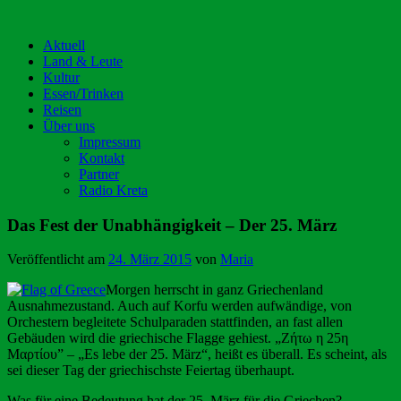
Aktuell
Land & Leute
Kultur
Essen/Trinken
Reisen
Über uns
Impressum
Kontakt
Partner
Radio Kreta
Das Fest der Unabhängigkeit – Der 25. März
Veröffentlicht am
24. März 2015
von
Maria
Morgen herrscht in ganz Griechenland
Ausnahmezustand. Auch auf Korfu werden aufwändige, von
Orchestern begleitete Schulparaden stattfinden, an fast allen
Gebäuden wird die griechische Flagge gehiest. „Ζήτω η 25η
Μαρτίου” – „Es lebe der 25. März“, heißt es überall. Es scheint, als
sei dieser Tag der griechischste Feiertag überhaupt.
Was für eine Bedeutung hat der 25. März für die Griechen?