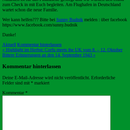
zum Check in mit Euch begleiten. Am Flughafen in Deutschland
wartet schon die neue Familie.
Wer kann helfen??? Bitte bei
Sunny Budnik
melden : über facebook
https://www.facebook.com/sunny.budnik
Danke!
Aktuell
Kommentar hinterlassen
Beitragsnavigation
« Highlight im Herbst: Corfu meets the UK vom 8. – 12. Oktober
Bittere Erinnerungen an den 14. September 1943 »
Kommentar hinterlassen
Deine E-Mail-Adresse wird nicht veröffentlicht.
Erforderliche
Felder sind mit
*
markiert
Kommentar
*