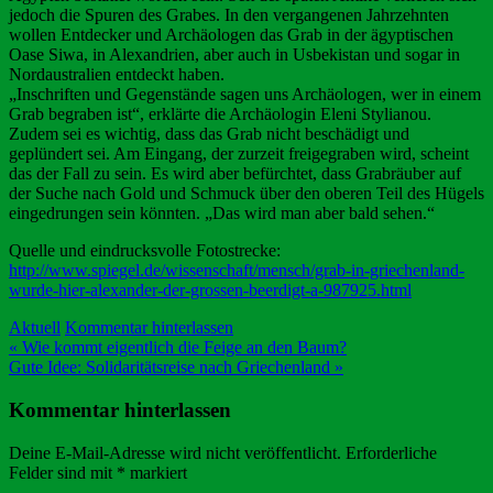
jedoch die Spuren des Grabes. In den vergangenen Jahrzehnten
wollen Entdecker und Archäologen das Grab in der ägyptischen
Oase Siwa, in Alexandrien, aber auch in Usbekistan und sogar in
Nordaustralien entdeckt haben.
„Inschriften und Gegenstände sagen uns Archäologen, wer in einem
Grab begraben ist“, erklärte die Archäologin Eleni Stylianou.
Zudem sei es wichtig, dass das Grab nicht beschädigt und
geplündert sei. Am Eingang, der zurzeit freigegraben wird, scheint
das der Fall zu sein. Es wird aber befürchtet, dass Grabräuber auf
der Suche nach Gold und Schmuck über den oberen Teil des Hügels
eingedrungen sein könnten. „Das wird man aber bald sehen.“
Quelle und eindrucksvolle Fotostrecke:
http://www.spiegel.de/wissenschaft/mensch/grab-in-griechenland-
wurde-hier-alexander-der-grossen-beerdigt-a-987925.html
Aktuell
Kommentar hinterlassen
Beitragsnavigation
« Wie kommt eigentlich die Feige an den Baum?
Gute Idee: Solidaritätsreise nach Griechenland »
Kommentar hinterlassen
Deine E-Mail-Adresse wird nicht veröffentlicht.
Erforderliche
Felder sind mit
*
markiert