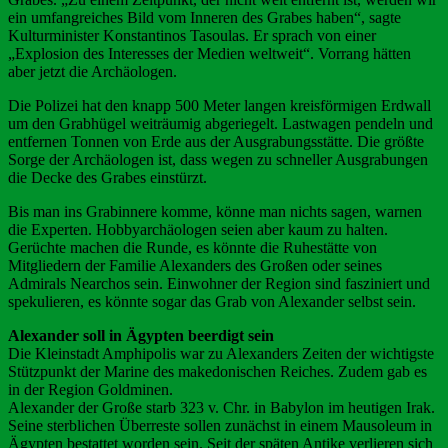
ein umfangreiches Bild vom Inneren des Grabes haben“, sagte
Kulturminister Konstantinos Tasoulas. Er sprach von einer
„Explosion des Interesses der Medien weltweit“. Vorrang hätten
aber jetzt die Archäologen.
Die Polizei hat den knapp 500 Meter langen kreisförmigen Erdwall
um den Grabhügel weiträumig abgeriegelt. Lastwagen pendeln und
entfernen Tonnen von Erde aus der Ausgrabungsstätte. Die größte
Sorge der Archäologen ist, dass wegen zu schneller Ausgrabungen
die Decke des Grabes einstürzt.
Bis man ins Grabinnere komme, könne man nichts sagen, warnen
die Experten. Hobbyarchäologen seien aber kaum zu halten.
Gerüchte machen die Runde, es könnte die Ruhestätte von
Mitgliedern der Familie Alexanders des Großen oder seines
Admirals Nearchos sein. Einwohner der Region sind fasziniert und
spekulieren, es könnte sogar das Grab von Alexander selbst sein.
Alexander soll in Ägypten beerdigt sein
Die Kleinstadt Amphipolis war zu Alexanders Zeiten der wichtigste
Stützpunkt der Marine des makedonischen Reiches. Zudem gab es
in der Region Goldminen.
Alexander der Große starb 323 v. Chr. in Babylon im heutigen Irak.
Seine sterblichen Überreste sollen zunächst in einem Mausoleum in
Ägypten bestattet worden sein. Seit der späten Antike verlieren sich