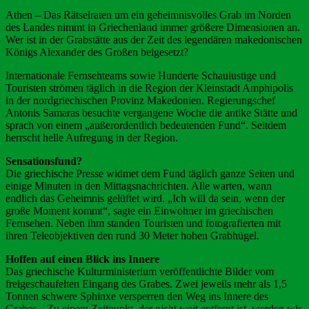
Athen – Das Rätselraten um ein geheimnisvolles Grab im Norden
des Landes nimmt in Griechenland immer größere Dimensionen an.
Wer ist in der Grabstätte aus der Zeit des legendären makedonischen
Königs Alexander des Großen beigesetzt?
Internationale Fernsehteams sowie Hunderte Schaulustige und
Touristen strömen täglich in die Region der Kleinstadt Amphipolis
in der nordgriechischen Provinz Makedonien. Regierungschef
Antonis Samaras besuchte vergangene Woche die antike Stätte und
sprach von einem „außerordentlich bedeutenden Fund“. Seitdem
herrscht helle Aufregung in der Region.
Sensationsfund?
Die griechische Presse widmet dem Fund täglich ganze Seiten und
einige Minuten in den Mittagsnachrichten. Alle warten, wann
endlich das Geheimnis gelüftet wird. „Ich will da sein, wenn der
große Moment kommt“, sagte ein Einwohner im griechischen
Fernsehen. Neben ihm standen Touristen und fotografierten mit
ihren Teleobjektiven den rund 30 Meter hohen Grabhügel.
Hoffen auf einen Blick ins Innere
Das griechische Kulturministerium veröffentlichte Bilder vom
freigeschaufelten Eingang des Grabes. Zwei jeweils mehr als 1,5
Tonnen schwere Sphinxe versperren den Weg ins Innere des
Grabes. „Zu einem Zeitpunkt, der nicht weit entfernt ist, werden wir