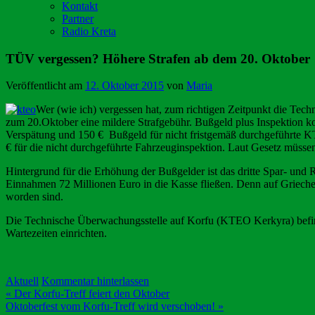
Kontakt
Partner
Radio Kreta
TÜV vergessen? Höhere Strafen ab dem 20. Oktober
Veröffentlicht am
12. Oktober 2015
von
Maria
Wer (wie ich) vergessen hat, zum richtigen Zeitpunkt die Tech
zum 20.Oktober eine mildere Strafgebühr. Bußgeld plus Inspektion ko
Verspätung und 150 € Bußgeld für nicht fristgemäß durchgeführte KT
€ für die nicht durchgeführte Fahrzeuginspektion. Laut Gesetz müssen 
Hintergrund für die Erhöhung der Bußgelder ist das dritte Spar- un
Einnahmen 72 Millionen Euro in die Kasse fließen. Denn auf Griechenl
worden sind.
Die Technische Überwachungsstelle auf Korfu (KTEO Kerkyra) befinde
Wartezeiten einrichten.
Aktuell
Kommentar hinterlassen
Beitragsnavigation
« Der Korfu-Treff feiert den Oktober
Oktoberfest vom Korfu-Treff wird verschoben! »