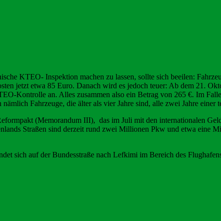
nische KTEO- Inspektion machen zu lassen, sollte sich beeilen: Fahrze
sten jetzt etwa 85 Euro. Danach wird es jedoch teuer: Ab dem 21. Okto
EO-Kontrolle an. Alles zusammen also ein Betrag von 265 €. Im Falle e
nämlich Fahrzeuge, die älter als vier Jahre sind, alle zwei Jahre einer
d Reformpakt (Memorandum III), das im Juli mit den internationalen 
ands Straßen sind derzeit rund zwei Millionen Pkw und etwa eine Milli
t sich auf der Bundesstraße nach Lefkimi im Bereich des Flughafens.