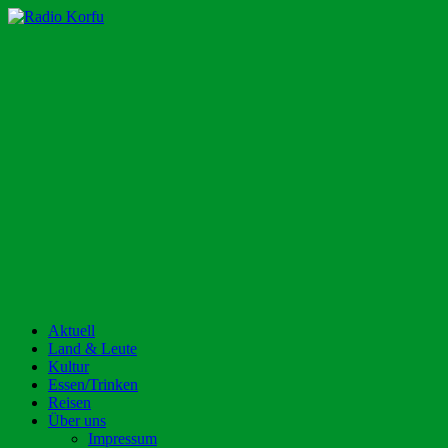
Zum
Inhalt
Radio Korfu
Dein Urlaubsradio für die Insel Korfu!
springen
Aktuell
Land & Leute
Kultur
Essen/Trinken
Reisen
Über uns
Impressum