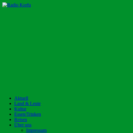
Zum
Inhalt
Radio Korfu
Dein Urlaubsradio für die Insel Korfu!
springen
Aktuell
Land & Leute
Kultur
Essen/Trinken
Reisen
Über uns
Impressum