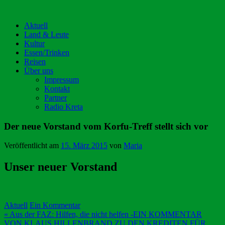
Aktuell
Land & Leute
Kultur
Essen/Trinken
Reisen
Über uns
Impressum
Kontakt
Partner
Radio Kreta
Der neue Vorstand vom Korfu-Treff stellt sich vor
Veröffentlicht am
15. März 2015
von
Maria
Unser neuer Vorstand
Aktuell
Ein Kommentar
Beitragsnavigation
« Aus der FAZ: Hilfen, die nicht helfen -EIN KOMMENTAR
VON KLAUS HILLENBRAND ZU DEN KREDITEN FÜR