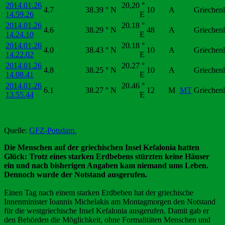
2014.01.26
20,20 °
4.7
38.39 ° N
10
A
Griechen
14.59.26
E
2014.01.26
20.18 °
4.6
38.29 ° N
48
A
Griechen
14.24.10
E
2014.01.26
20.18 °
4.0
38.43 ° N
10
A
Griechen
14.22.02
E
2014.01.26
20.27 °
4.8
38.25 ° N
10
A
Griechen
14.08.41
E
2014.01.26
20.46 °
6.1
38.27 ° N
12
M
MT
Griechen
13.55.44
E
Quelle:
GFZ-Potsdam.
Die Menschen auf der griechischen Insel Kefalonia hatten
Glück: Trotz eines starken Erdbebens stürzten keine Häuser
ein und nach bisherigen Angaben kam niemand ums Leben.
Dennoch wurde der Notstand ausgerufen.
Einen Tag nach einem starken Erdbeben hat der griechische
Innenminister Ioannis Michelakis am Montagmorgen den Notstand
für die westgriechische Insel Kefalonia ausgerufen. Damit gab er
den Behörden die Möglichkeit, ohne Formalitäten Menschen und