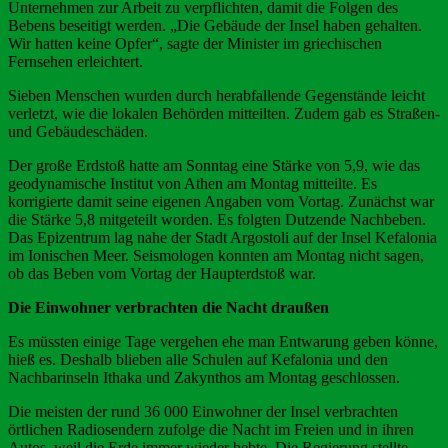
Unternehmen zur Arbeit zu verpflichten, damit die Folgen des
Bebens beseitigt werden. „Die Gebäude der Insel haben gehalten.
Wir hatten keine Opfer“, sagte der Minister im griechischen
Fernsehen erleichtert.
Sieben Menschen wurden durch herabfallende Gegenstände leicht
verletzt, wie die lokalen Behörden mitteilten. Zudem gab es Straßen-
und Gebäudeschäden.
Der große Erdstoß hatte am Sonntag eine Stärke von 5,9, wie das
geodynamische Institut von Athen am Montag mitteilte. Es
korrigierte damit seine eigenen Angaben vom Vortag. Zunächst war
die Stärke 5,8 mitgeteilt worden. Es folgten Dutzende Nachbeben.
Das Epizentrum lag nahe der Stadt Argostoli auf der Insel Kefalonia
im Ionischen Meer. Seismologen konnten am Montag nicht sagen,
ob das Beben vom Vortag der Haupterdstoß war.
Die Einwohner verbrachten die Nacht draußen
Es müssten einige Tage vergehen ehe man Entwarung geben könne,
hieß es. Deshalb blieben alle Schulen auf Kefalonia und den
Nachbarinseln Ithaka und Zakynthos am Montag geschlossen.
Die meisten der rund 36 000 Einwohner der Insel verbrachten
örtlichen Radiosendern zufolge die Nacht im Freien und in ihren
Autos, weil die Erde immer wieder bebte. Die Regierung stellte