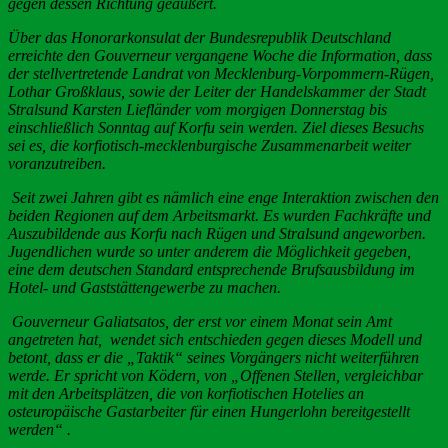
gegen dessen Richtung geäußert.
Über das Honorarkonsulat der Bundesrepublik Deutschland
erreichte den Gouverneur vergangene Woche die Information, dass
der stellvertretende Landrat von Mecklenburg-Vorpommern-Rügen,
Lothar Großklaus, sowie der Leiter der Handelskammer der Stadt
Stralsund Karsten Liefländer vom morgigen Donnerstag bis
einschließlich Sonntag auf Korfu sein werden. Ziel dieses Besuchs
sei es, die korfiotisch-mecklenburgische Zusammenarbeit weiter
voranzutreiben.
Seit zwei Jahren gibt es nämlich eine enge Interaktion zwischen den
beiden Regionen auf dem Arbeitsmarkt. Es wurden Fachkräfte und
Auszubildende aus Korfu nach Rügen und Stralsund angeworben.
Jugendlichen wurde so unter anderem die Möglichkeit gegeben,
eine dem deutschen Standard entsprechende Brufsausbildung im
Hotel- und Gaststättengewerbe zu machen.
Gouverneur Galiatsatos, der erst vor einem Monat sein Amt
angetreten hat, wendet sich entschieden gegen dieses Modell und
betont, dass er die „Taktik“ seines Vorgängers nicht weiterführen
werde. Er spricht von Ködern, von „Offenen Stellen, vergleichbar
mit den Arbeitsplätzen, die von korfiotischen Hotelies an
osteuropäische Gastarbeiter für einen Hungerlohn bereitgestellt
werden“ .