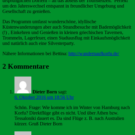
ursprünglichen Dörfern – all das abseits der Touristenzeit. Perfekt
um den Jahreswechsel entspannt in freundlicher Umgebung und
Gesellschaft zu genießen.
Das Programm umfasst wunderschöne, idyllische
Küstenwanderungen aber auch Strandbesuche mit Bademöglichkeit
(!) , Einkehren und Genießen in kleinen griechischen Tavernen,
Trommeln, Lagerfeuer, einen Stadtausflug mit Einkaufsmöglichkeit
und natürlich auch eine Silvesterparty.
Nähere Informationen bei Bettina:
http://wandernaufkorfu.de/
2 Kommentare
Dieter Born
sagt:
6. Oktober 2016 um 18:56 Uhr
Schön. Frage: Wie komme ich im Winter von Hamburg nach
Korfu? Direktflüge gibt es nicht. Und über Athen bzw.
Tessaloniki dauert es. Da sind Flüge z. B. nach Australien
kürzer. Gruß Dieter Born