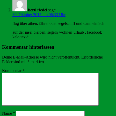
bertl riedel
sagt:
30. Oktober 2017 um 08:33 Uhr
flug über athen, fähre, oder segelschiff und dann einfach
auf der insel bleiben. segeln-wohnen-urlaub , facebook
kalo taxidi
Kommentar hinterlassen
Deine E-Mail-Adresse wird nicht veröffentlicht.
Erforderliche
Felder sind mit
*
markiert
Kommentar
*
Name
*