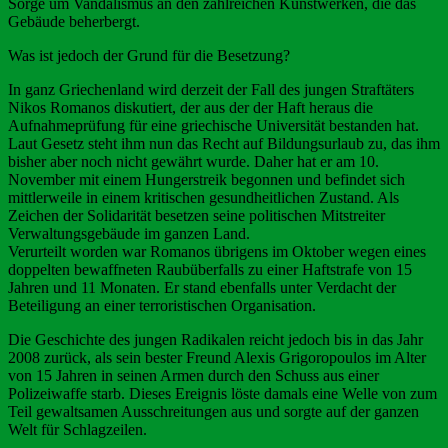
Sorge um Vandalismus an den zahlreichen Kunstwerken, die das
Gebäude beherbergt.
Was ist jedoch der Grund für die Besetzung?
In ganz Griechenland wird derzeit der Fall des jungen Straftäters
Nikos Romanos diskutiert, der aus der der Haft heraus die
Aufnahmeprüfung für eine griechische Universität bestanden hat.
Laut Gesetz steht ihm nun das Recht auf Bildungsurlaub zu, das ihm
bisher aber noch nicht gewährt wurde. Daher hat er am 10.
November mit einem Hungerstreik begonnen und befindet sich
mittlerweile in einem kritischen gesundheitlichen Zustand. Als
Zeichen der Solidarität besetzen seine politischen Mitstreiter
Verwaltungsgebäude im ganzen Land.
Verurteilt worden war Romanos übrigens im Oktober wegen eines
doppelten bewaffneten Raubüberfalls zu einer Haftstrafe von 15
Jahren und 11 Monaten. Er stand ebenfalls unter Verdacht der
Beteiligung an einer terroristischen Organisation.
Die Geschichte des jungen Radikalen reicht jedoch bis in das Jahr
2008 zurück, als sein bester Freund Alexis Grigoropoulos im Alter
von 15 Jahren in seinen Armen durch den Schuss aus einer
Polizeiwaffe starb. Dieses Ereignis löste damals eine Welle von zum
Teil gewaltsamen Ausschreitungen aus und sorgte auf der ganzen
Welt für Schlagzeilen.