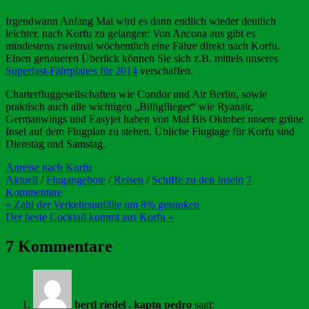
Irgendwann Anfang Mai wird es dann endlich wieder deutlich
leichter, nach Korfu zu gelangen: Von Ancona aus gibt es
mindestens zweimal wöchentlich eine Fähre direkt nach Korfu.
Einen genaueren Überlick können Sie sich z.B. mittels unseres
Superfast-Fährplanes für 2014
verschaffen.
Charterfluggesellschaften wie Condor und Air Berlin, sowie
praktisch auch alle wichtigen „Billigflieger“ wie Ryanair,
Germanwings und Easyjet haben von Mai Bis Oktober unsere grüne
Insel auf dem Flugplan zu stehen. Übliche Flugtage für Korfu sind
Dienstag und Samstag.
Anreise nach Korfu
Aktuell
/
Flugangebote
/
Reisen
/
Schiffe zu den Inseln
7
Kommentare
Beitragsnavigation
« Zahl der Verkehrsunfälle um 8% gesunken
Der beste Cocktail kommt aus Korfu »
7 Kommentare
bertl riedel . kaptn pedro
sagt: