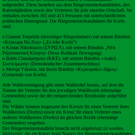
aufgestellet. Diese bestehen aus dem Bürgermeisterkandidaten, den
Ratsmitgliedern sowie den Vertretern für jede einzelne Ortschaft. Sie
enthalten zwischen 365 und 413 Personen mit unterschiedlichem
politischen Hintergrund. Die Bürgermeisterkandidaten für Korfu
sind:
o Giannis Trepeklis (derzeitiger Bürgermeister) mit seinem Bündnis
«Κέρκυρα Να Ζεις» („Es lebe Korfu“)
o Kostas Nikolouzos (ΣΥΡΙΖΑ), mit seinem Bündnis „Νέα
Ριζοσπαστική Κίνηση» (Neue Radikale Bewegung)
o Babis Charalampous (ΚΚΕ), mit seinem Bündnis «Λαϊκή
Συσπείρωση» (Demokratischer Zusammenschluss)
o Meropi Ydraiou, mit ihrem Bündnis «Κερκυραίων Δήμος»
(Gemeinde von Korfu)
Jede Wahlvereinigung gibt einen Wahlzettel heraus, auf dem die
Namen der Vertreter für den jeweiligen Wahlbezirk (ehemalige
Gemeinden) sowie die der entsprechenden Bezirksräte aufgeführt
sind.
Die Wähler können insgesamt drei Kreuze für einen Vertreter ihres
Wahlkreises (Dorfes) sowie ein Kreuz für einen Vertreter eines
anderen Wahlkreises (Dorfes) im gleichen Bezirk (ehemalige
Gemeinden) vergeben.
Der Bürgermeisterkandidat braucht nicht angekreuzt zu werden.
Wahlzettel, die ein Kreuz beim Namen des Bürgermeisterkandidaten