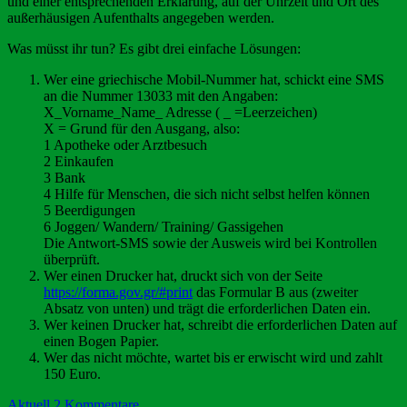
und einer entsprechenden Erklärung, auf der Uhrzeit und Ort des
außerhäusigen Aufenthalts angegeben werden.
Was müsst ihr tun? Es gibt drei einfache Lösungen:
Wer eine griechische Mobil-Nummer hat, schickt eine SMS
an die Nummer 13033 mit den Angaben:
X_Vorname_Name_ Adresse ( _ =Leerzeichen)
X = Grund für den Ausgang, also:
1 Apotheke oder Arztbesuch
2 Einkaufen
3 Bank
4 Hilfe für Menschen, die sich nicht selbst helfen können
5 Beerdigungen
6 Joggen/ Wandern/ Training/ Gassigehen
Die Antwort-SMS sowie der Ausweis wird bei Kontrollen
überprüft.
Wer einen Drucker hat, druckt sich von der Seite
https://forma.gov.gr/#print
das Formular B aus (zweiter
Absatz von unten) und trägt die erforderlichen Daten ein.
Wer keinen Drucker hat, schreibt die erforderlichen Daten auf
einen Bogen Papier.
Wer das nicht möchte, wartet bis er erwischt wird und zahlt
150 Euro.
Aktuell
2 Kommentare