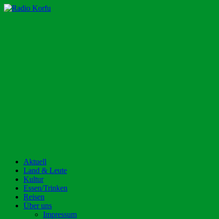
Zum
Inhalt
Radio Korfu
Dein Urlaubsradio für die Insel Korfu!
springen
Aktuell
Land & Leute
Kultur
Essen/Trinken
Reisen
Über uns
Impressum