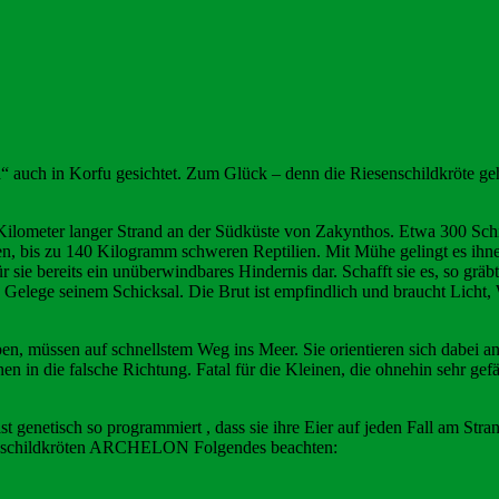
ta“ auch in Korfu gesichtet. Zum Glück – denn die Riesenschildkröte 
a 5 Kilometer langer Strand an der Südküste von Zakynthos. Etwa 300 
gen, bis zu 140 Kilogramm schweren Reptilien. Mit Mühe gelingt es ihn
sie bereits ein unüberwindbares Hindernis dar. Schafft sie es, so gräbt 
Gelege seinem Schicksal. Die Brut ist empfindlich und braucht Licht, W
en, müssen auf schnellstem Weg ins Meer. Sie orientieren sich dabei a
en in die falsche Richtung. Fatal für die Kleinen, die ohnehin sehr ge
t genetisch so programmiert , dass sie ihre Eier auf jeden Fall am Stran
eresschildkröten ARCHELON Folgendes beachten: