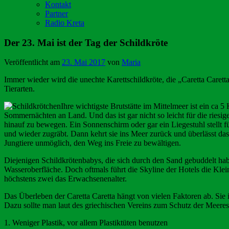
Kontakt
Partner
Radio Kreta
Der 23. Mai ist der Tag der Schildkröte
Veröffentlicht am
23. Mai 2017
von
Maria
Immer wieder wird die unechte Karettschildkröte, die „Caretta Caret
Tierarten.
Ihre wichtigste Brutstätte im Mittelmeer ist ein c
Sommernächten an Land. Und das ist gar nicht so leicht für die riesi
hinauf zu bewegen. Ein Sonnenschirm oder gar ein Liegestuhl stellt für 
und wieder zugräbt. Dann kehrt sie ins Meer zurück und überlässt das 
Jungtiere unmöglich, den Weg ins Freie zu bewältigen.
Diejenigen Schildkrötenbabys, die sich durch den Sand gebuddelt hab
Wasseroberfläche. Doch oftmals führt die Skyline der Hotels die Klein
höchstens zwei das Erwachsenenalter.
Das Überleben der Caretta Caretta hängt von vielen Faktoren ab. Sie is
Dazu sollte man laut des griechischen Vereins zum Schutz der Me
1. Weniger Plastik, vor allem Plastiktüten benutzen