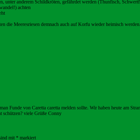
en, unter anderem Schildkröten, gefährdet werden (Thunfisch, Schwertfi
wandel!) achten
eht
en die Meeresriesen demnach auch auf Korfu wieder heimisch werden
 man Funde von Caretta caretta melden sollte. Wir haben heute am Strand
cht schützen? viele Grüße Conny
sind mit
*
markiert