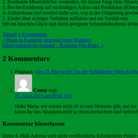
2. Bestimmte Meeresfrüchte vermeiden, für dessen Fang viele Tierart
3. Bei der Ernährung auf nachhaltigen Anbau und Produktion (Klima
4. Aufmerksam und sensibel dafür sein, was in der Umgebung geschi
5. Kinder über richtiges Verhalten aufklären und ein Vorbild sein
Mit ein bisschen Glück und durch geeignete Schutzmaßnahmen könnt
Aktuell
2 Kommentare
Beitragsnavigation
« Heute in Kassiopi: Jahrestag eines Wunders
Handynutzung im Ausland – Roaming Flat-Rates. »
2 Kommentare
Pingback:
Der 23. Mai ist der Tag der Schildkröte | Mein Korfu
Conny
sagt:
25. April 2019 um 00:41 Uhr
Hallo Maria, wir wissen nicht ob es eine Webseite gibt, auf der
könnt Ihr den Strandabschnitt ja etwas beobachten und viellei
Kommentar hinterlassen
Deine E-Mail-Adresse wird nicht veröffentlicht.
Erforderliche Felder 