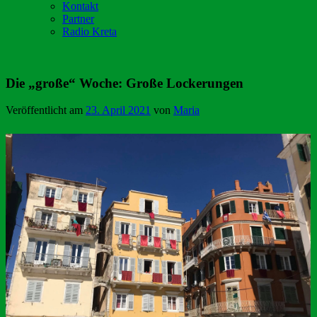
Kontakt
Partner
Radio Kreta
Die „große“ Woche: Große Lockerungen
Veröffentlicht am
23. April 2021
von
Maria