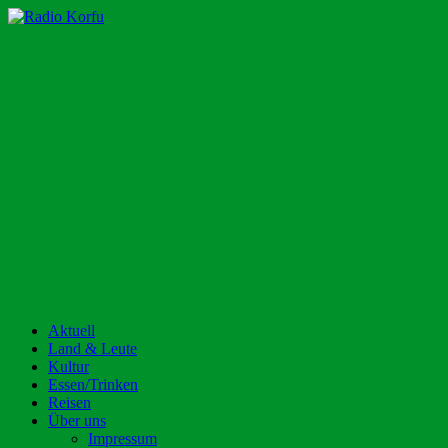
Zum
Inhalt
Radio Korfu
Dein Urlaubsradio für die Insel Korfu!
springen
Aktuell
Land & Leute
Kultur
Essen/Trinken
Reisen
Über uns
Impressum