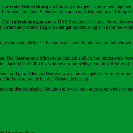
Die
erste Auferstehung
am Samstag muss jeder von seinem eigenen 
herunterschmeißen. Sicher werden auch am Liston ein paar Tontöpfe f
Die
Auferstehungsmesse
ist DAS Ereignis des Jahres. Normalerweise
 Grund auch immer (logisch oder gar epidemio-logisch kann das wohl 
en geschmaust, dürfen 12 Personen aus zwei Familien daran teilnehmen. 
tatt: Die Gastronomie öffnet dann nämlich endlich ihre mittlerweile v
icker Jacke) bis 23.00 Uhr. Und zwar ohne SMS, denn die 13033 wird n
leinen und ganz Kleinen (Wer wann wo und wie getestet wird, wird no
 Die Touristenwelle hat die Viruswelle besiegt!
ch epidemiologischer Situation teilweise oder auch ganz wieder eing
sind mit
*
markiert