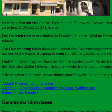
weitergegeben mit viel Getöse, Dynamit und Feuerwerk. Aus welchem
zwischen 21.00 und 22.00 Uhr statt.
Die
Osterfeierlichkeiten
finden im Familienkreis statt: Wird im Frei
erlaubt.
Am
Ostermontag
findet dann noch einmal eine Auferstehungsfeier s
aus der Asche empor. Ausgang ist dann (für die hartgesottenen mit d
Und: Eine Woche später öffnen die Schulen wieder – auch für die K
der Touristen dürfen Griechen sich auch wieder frei im Land bewegen.
Alle Angaben sind natürlich wie immer ohne Gewähr und können je na
Aktuell
Kommentar hinterlassen
Beitragsnavigation
« Achtung Grundstückseigentümer: Das neue Waldkataster
Palmsonntags-Parade »
Kommentar hinterlassen
Deine E-Mail-Adresse wird nicht veröffentlicht.
Erforderliche Felder 