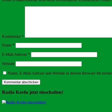
Kommentar
*
Name
*
E-Mail-Adresse
*
Website
Name, E-Mail-Adresse und Website in diesem Browser für meine
Radio Korfu jetzt einschalten!