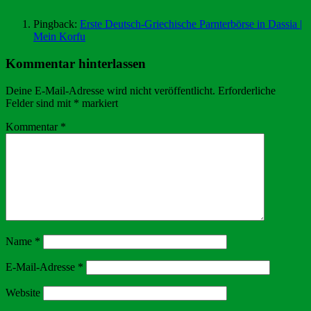
Pingback:
Erste Deutsch-Griechische Parnterbörse in Dassia |
Mein Korfu
Kommentar hinterlassen
Deine E-Mail-Adresse wird nicht veröffentlicht.
Erforderliche
Felder sind mit
*
markiert
Kommentar
*
Name
*
E-Mail-Adresse
*
Website