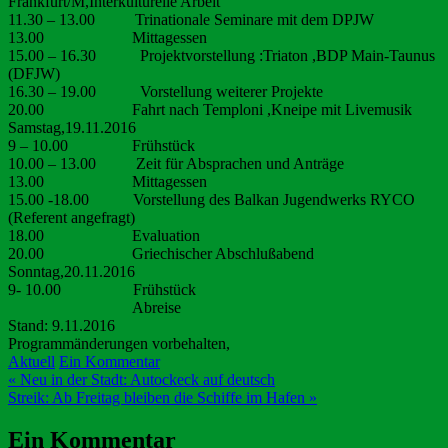
Frankfurt/M,Interkulturelle Arbeit
11.30 – 13.00 Trinationale Seminare mit dem DPJW
13.00 Mittagessen
15.00 – 16.30 Projektvorstellung :Triaton ,BDP Main-Taunus
(DFJW)
16.30 – 19.00 Vorstellung weiterer Projekte
20.00 Fahrt nach Temploni ,Kneipe mit Livemusik
Samstag,19.11.2016
9 – 10.00 Frühstück
10.00 – 13.00 Zeit für Absprachen und Anträge
13.00 Mittagessen
15.00 -18.00 Vorstellung des Balkan Jugendwerks RYCO
(Referent angefragt)
18.00 Evaluation
20.00 Griechischer Abschlußabend
Sonntag,20.11.2016
9- 10.00 Frühstück
Abreise
Stand: 9.11.2016
Programmänderungen vorbehalten,
Aktuell
Ein Kommentar
Beitragsnavigation
« Neu in der Stadt: Autockeck auf deutsch
Streik: Ab Freitag bleiben die Schiffe im Hafen »
Ein Kommentar