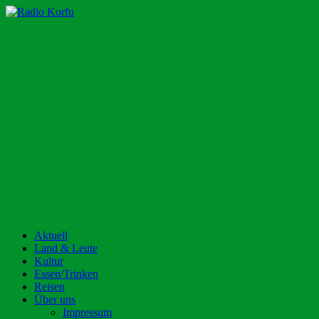
Zum
Inhalt
Radio Korfu
Dein Urlaubsradio für die Insel Korfu!
springen
Aktuell
Land & Leute
Kultur
Essen/Trinken
Reisen
Über uns
Impressum