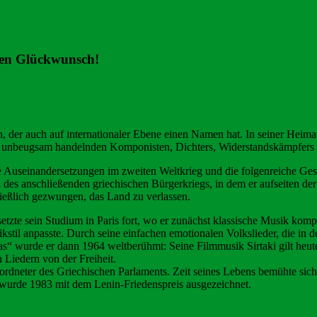
chen Glückwunsch!
n, der auch auf internationaler Ebene einen Namen hat. In seiner Heima
 und unbeugsam handelnden Komponisten, Dichters, Widerstandskämpfers 
die Auseinandersetzungen im zweiten Weltkrieg und die folgenreiche Ge
d des anschließenden griechischen Bürgerkriegs, in dem er aufseiten de
hließlich gezwungen, das Land zu verlassen.
tzte sein Studium in Paris fort, wo er zunächst klassische Musik komp
stil anpasste. Durch seine einfachen emotionalen Volkslieder, die in d
s“ wurde er dann 1964 weltberühmt: Seine Filmmusik Sirtaki gilt heut
n Liedern von der Freiheit.
geordneter des Griechischen Parlaments. Zeit seines Lebens bemühte si
d wurde 1983 mit dem Lenin-Friedenspreis ausgezeichnet.