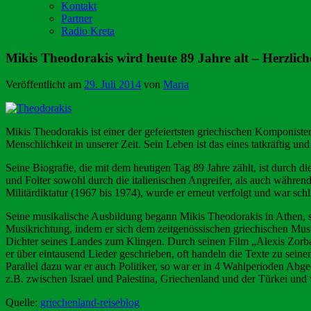
Kontakt
Partner
Radio Kreta
Mikis Theodorakis wird heute 89 Jahre alt – Herzli
Veröffentlicht am
29. Juli 2014
von
Maria
Mikis Theodorakis ist einer der gefeiertsten griechischen Komponiste
Menschlichkeit in unserer Zeit. Sein Leben ist das eines tatkräftig
Seine Biografie, die mit dem heutigen Tag 89 Jahre zählt, ist durch 
und Folter sowohl durch die italienischen Angreifer, als auch währen
Militärdiktatur (1967 bis 1974), wurde er erneut verfolgt und war sc
Seine musikalische Ausbildung begann Mikis Theodorakis in Athen, se
Musikrichtung, indem er sich dem zeitgenössischen griechischen Musik
Dichter seines Landes zum Klingen. Durch seinen Film „Alexis Zorba
er über eintausend Lieder geschrieben, oft handeln die Texte zu seine
Parallel dazu war er auch Politiker, so war er in 4 Wahlperioden Ab
z.B. zwischen Israel und Palestina, Griechenland und der Türkei un
Quelle:
griechenland-reiseblog