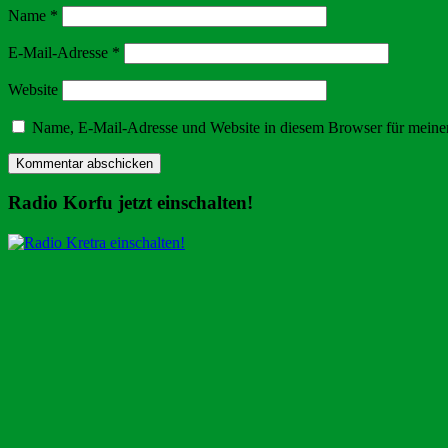
Name
*
E-Mail-Adresse
*
Website
Name, E-Mail-Adresse und Website in diesem Browser für meine
Radio Korfu jetzt einschalten!