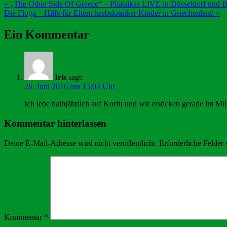
Beitragsnavigation
« „The Other Side Of Greece“ – Pliatsikas LIVE in Düsseldorf und B
Die Floga – Hilfe für Eltern krebskranker Kinder in Griechenland »
Ein Kommentar
Iris
sagt:
26. Juni 2016 um 15:03 Uhr
Ich lebe halbjährlich auf Korfu und wir ersticken gerade im M
Kommentar hinterlassen
Deine E-Mail-Adresse wird nicht veröffentlicht.
Erforderliche Felder 
Kommentar
*