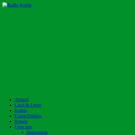
Zum
Inhalt
Radio Korfu
Dein Urlaubsradio für die Insel Korfu!
springen
Aktuell
Land & Leute
Kultur
Essen/Trinken
Reisen
Über uns
Impressum