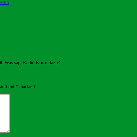
erlin
üll. Was sagt Radio Korfu dazu?
sind mit
*
markiert