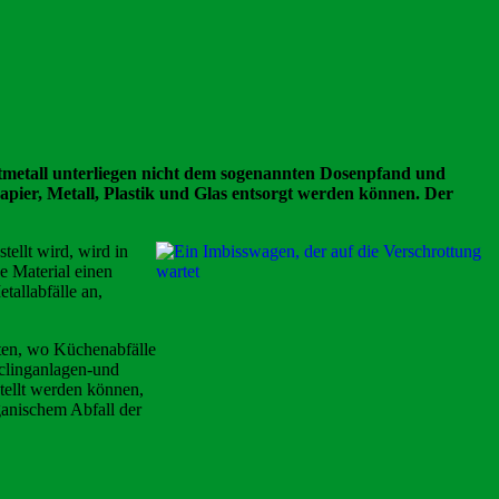
chtmetall unterliegen nicht dem sogenannten Dosenpfand und
apier, Metall, Plastik und Glas entsorgt werden können. Der
ellt wird, wird in
e Material einen
tallabfälle an,
rten, wo Küchenabfälle
yclinganlagen-und
tellt werden können,
ganischem Abfall der