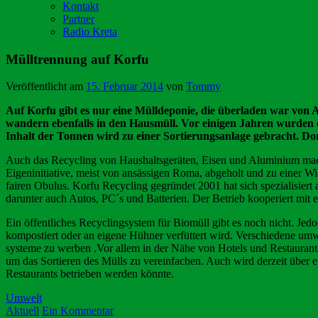
Kontakt
Partner
Radio Kreta
Mülltrennung auf Korfu
Veröffentlicht am
15. Februar 2014
von
Tommy
Auf Korfu gibt es nur eine Mülldeponie, die überladen war von A
wandern ebenfalls in den Hausmüll. Vor einigen Jahren wurden de
Inhalt der Tonnen wird zu einer Sortierungsanlage gebracht. Do
Auch das Recycling von Haushaltsgeräten, Eisen und Aluminium macht 
Eigeninitiative, meist von ansässigen Roma, abgeholt und zu einer Wi
fairen Obulus. Korfu Recycling gegründet 2001 hat sich spezialisiert
darunter auch Autos, PC´s und Batterien. Der Betrieb kooperiert mi
Ein öffentliches Recyclingsystem für Biomüll gibt es noch nicht. J
kompostiert oder an eigene Hühner verfüttert wird. Verschiedene umw
systeme zu werben .Vor allem in der Nähe von Hotels und Restaurants
um das Sortieren des Mülls zu vereinfachen. Auch wird derzeit über e
Restaurants betrieben werden könnte.
Umwelt
Aktuell
Ein Kommentar