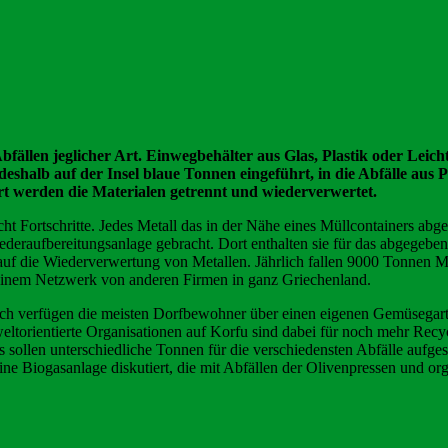
bfällen jeglicher Art. Einwegbehälter aus Glas, Plastik oder Lei
shalb auf der Insel blaue Tonnen eingeführt, in die Abfälle aus P
rt werden die Materialen getrennt und wiederverwertet.
Fortschritte. Jedes Metall das in der Nähe eines Müllcontainers abgest
ederaufbereitungsanlage gebracht. Dort enthalten sie für das abgegeben
 auf die Wiederverwertung von Metallen. Jährlich fallen 9000 Tonnen Me
t einem Netzwerk von anderen Firmen in ganz Griechenland.
edoch verfügen die meisten Dorfbewohner über einen eigenen Gemüsega
eltorientierte Organisationen auf Korfu sind dabei für noch mehr Rec
 sollen unterschiedliche Tonnen für die verschiedensten Abfälle aufges
ine Biogasanlage diskutiert, die mit Abfällen der Olivenpressen und or