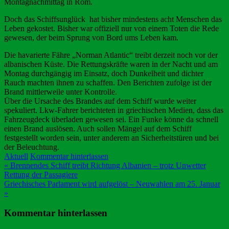
Montagnachmittag in Rom.
Doch das Schiffsunglück hat bisher mindestens acht Menschen das
Leben gekostet. Bisher war offiziell nur von einem Toten die Rede
gewesen, der beim Sprung von Bord ums Leben kam.
Die havarierte Fähre „Norman Atlantic“ treibt derzeit noch vor der
albanischen Küste. Die Rettungskräfte waren in der Nacht und am
Montag durchgängig im Einsatz, doch Dunkelheit und dichter
Rauch machten ihnen zu schaffen. Den Berichten zufolge ist der
Brand mittlerweile unter Kontrolle.
Über die Ursache des Brandes auf dem Schiff wurde weiter
spekuliert. Lkw-Fahrer berichteten in griechischen Medien, dass das
Fahrzeugdeck überladen gewesen sei. Ein Funke könne da schnell
einen Brand auslösen. Auch sollen Mängel auf dem Schiff
festgestellt worden sein, unter anderem an Sicherheitstüren und bei
der Beleuchtung.
Aktuell
Kommentar hinterlassen
Beitragsnavigation
« Brennendes Schiff treibt Richtung Albanien – trotz Unwetter
Rettung der Passagiere
Griechisches Parlament wird aufgelöst – Neuwahlen am 25. Januar
»
Kommentar hinterlassen