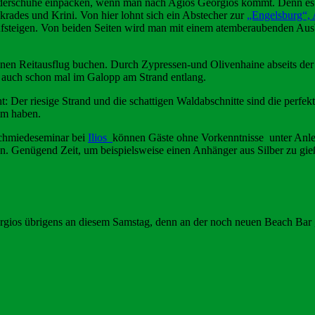
nderschuhe einpacken, wenn man nach Agios Georgios kommt. Denn es g
rades und Krini. Von hier lohnt sich ein Abstecher zur
„Engelsburg“, 
steigen. Von beiden Seiten wird man mit einem atemberaubenden Ausbli
nen Reitausflug buchen. Durch Zypressen-und Olivenhaine abseits der
te auch schon mal im Galopp am Strand entlang.
: Der riesige Strand und die
schattigen Waldabschnitte sind die perfek
mm haben.
schmiedeseminar bei
Ilios
können Gäste ohne Vorkenntnisse unter Anle
n. Genügend Zeit, um beispielsweise einen Anhänger aus Silber zu gieß
orgios übrigens an diesem Samstag, denn an der noch neuen Beach Bar