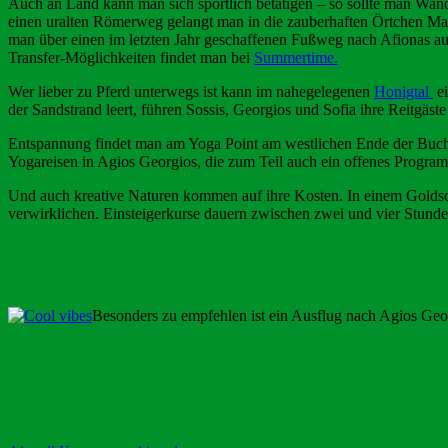
Auch an Land kann man sich sportlich betätigen – so sollte man Wa
einen uralten Römerweg gelangt man in die zauberhaften Örtchen Mak
man über einen im letzten Jahr geschaffenen Fußweg nach Afionas auf
Transfer-Möglichkeiten findet man bei
Summertime.
Wer lieber zu Pferd unterwegs ist kann im nahegelegenen
Honigtal
ei
der Sandstrand leert, führen Sossis, Georgios und Sofia ihre Reitgäs
Entspannung findet man am Yoga Point am westlichen Ende der Bucht
Yogareisen in Agios Georgios, die zum Teil auch ein offenes Progra
Und auch kreative Naturen kommen auf ihre Kosten. In einem Gold
verwirklichen. Einsteigerkurse dauern zwischen zwei und vier Stunde
Besonders zu empfehlen ist ein Ausflug nach Agios Ge