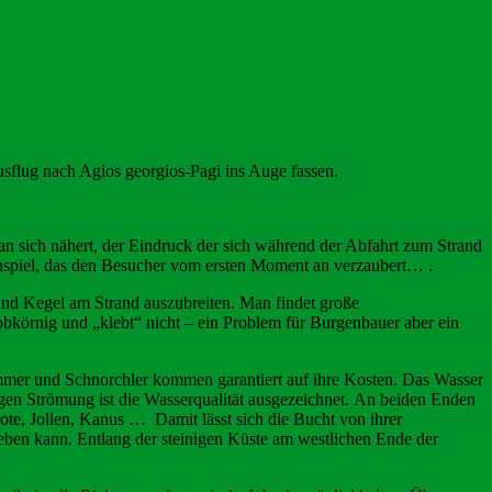
usflug nach Agios georgios-Pagi ins Auge fassen.
 sich nähert, der Eindruck der sich während der Abfahrt zum Strand
benspiel, das den Besucher vom ersten Moment an verzaubert… .
d und Kegel am Strand auszubreiten. Man findet große
obkörnig und „klebt“ nicht – ein Problem für Burgenbauer aber ein
wimmer und Schnorchler kommen garantiert auf ihre Kosten. Das Wasser
tigen Strömung ist die Wasserqualität ausgezeichnet. An beiden Enden
ote, Jollen, Kanus … Damit lässt sich die Bucht von ihrer
eben kann. Entlang der steinigen Küste am westlichen Ende der