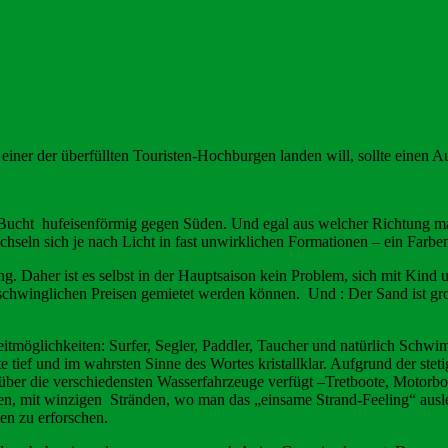
iner der überfüllten Touristen-Hochburgen landen will, sollte einen A
Bucht hufeisenförmig gegen Süden. Und egal aus welcher Richtung man
echseln sich je nach Licht in fast unwirklichen Formationen – ein Far
ing. Daher ist es selbst in der Hauptsaison kein Problem, sich mit Kin
rschwinglichen Preisen gemietet werden können. Und : Der Sand ist gr
eitmöglichkeiten: Surfer, Segler, Paddler, Taucher und natürlich Sch
e tief und im wahrsten Sinne des Wortes kristallklar. Aufgrund der ste
über die verschiedensten Wasserfahrzeuge verfügt –Tretboote, Motorbo
ten, mit winzigen Stränden, wo man das „einsame Strand-Feeling“ ausl
en zu erforschen.