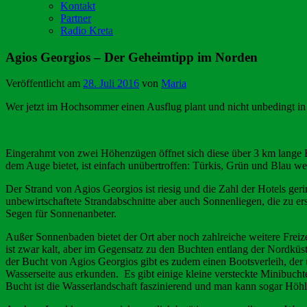
Kontakt
Partner
Radio Kreta
Agios Georgios – Der Geheimtipp im Norden
Veröffentlicht am
28. Juli 2016
von
Maria
Wer jetzt im Hochsommer einen Ausflug plant und nicht unbedingt in e
Eingerahmt von zwei Höhenzügen öffnet sich diese über 3 km lange 
dem Auge bietet, ist einfach unübertroffen: Türkis, Grün und Blau w
Der Strand von Agios Georgios ist riesig und die Zahl der Hotels ger
unbewirtschaftete Strandabschnitte aber auch Sonnenliegen, die zu e
Segen für Sonnenanbeter.
Außer Sonnenbaden bietet der Ort aber noch zahlreiche weitere Freiz
ist zwar kalt, aber im Gegensatz zu den Buchten entlang der Nordküst
der Bucht von Agios Georgios gibt es zudem einen Bootsverleih, der 
Wasserseite aus erkunden. Es gibt einige kleine versteckte Minibuch
Bucht ist die Wasserlandschaft faszinierend und man kann sogar Höhl