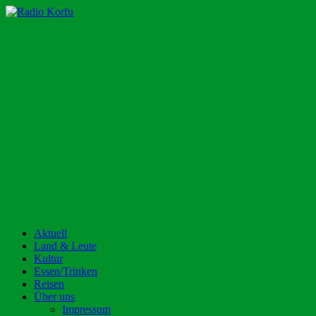
Zum
Inhalt
Radio Korfu
Dein Urlaubsradio für die Insel Korfu!
springen
Aktuell
Land & Leute
Kultur
Essen/Trinken
Reisen
Über uns
Impressum