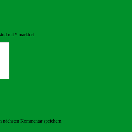
sind mit
*
markiert
n nächsten Kommentar speichern.