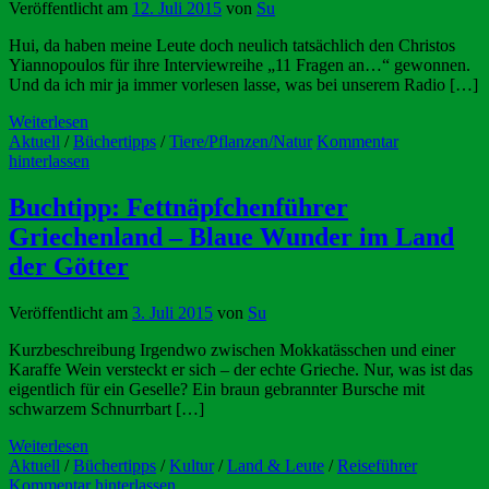
Veröffentlicht am
12. Juli 2015
von
Su
Hui, da haben meine Leute doch neulich tatsächlich den Christos
Yiannopoulos für ihre Interviewreihe „11 Fragen an…“ gewonnen.
Und da ich mir ja immer vorlesen lasse, was bei unserem Radio […]
Weiterlesen
Aktuell
/
Büchertipps
/
Tiere/Pflanzen/Natur
Kommentar
hinterlassen
Buchtipp: Fettnäpfchenführer
Griechenland – Blaue Wunder im Land
der Götter
Veröffentlicht am
3. Juli 2015
von
Su
Kurzbeschreibung Irgendwo zwischen Mokkatässchen und einer
Karaffe Wein versteckt er sich – der echte Grieche. Nur, was ist das
eigentlich für ein Geselle? Ein braun gebrannter Bursche mit
schwarzem Schnurrbart […]
Weiterlesen
Aktuell
/
Büchertipps
/
Kultur
/
Land & Leute
/
Reiseführer
Kommentar hinterlassen