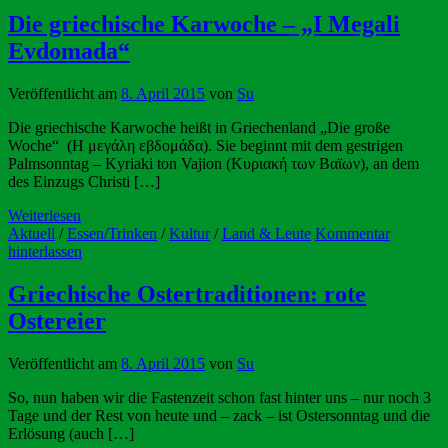
Die griechische Karwoche – „I Megali
Evdomada“
Veröffentlicht am
8. April 2015
von
Su
Die griechische Karwoche heißt in Griechenland „Die große
Woche“ (Η μεγάλη εβδομάδα). Sie beginnt mit dem gestrigen
Palmsonntag – Kyriaki ton Vajion (Κυριακή των Βαϊων), an dem
des Einzugs Christi […]
Weiterlesen
Aktuell
/
Essen/Trinken
/
Kultur
/
Land & Leute
Kommentar
hinterlassen
Griechische Ostertraditionen: rote
Ostereier
Veröffentlicht am
8. April 2015
von
Su
So, nun haben wir die Fastenzeit schon fast hinter uns – nur noch 3
Tage und der Rest von heute und – zack – ist Ostersonntag und die
Erlösung (auch […]