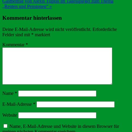
Gastbeitrag von Alexis Tsipras im Tagesspiegel zum Thema
„Renten und Pensionen“ »
Kommentar hinterlassen
Deine E-Mail-Adresse wird nicht veröffentlicht.
Erforderliche
Felder sind mit
*
markiert
Kommentar
*
Name
*
E-Mail-Adresse
*
Website
Name, E-Mail-Adresse und Website in diesem Browser für
meinen nächsten Kommentar speichern.