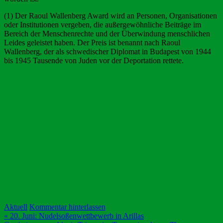
(1) Der Raoul Wallenberg Award wird an Personen, Organisationen
oder Institutionen vergeben, die außergewöhnliche Beiträge im
Bereich der Menschenrechte und der Überwindung menschlichen
Leides geleistet haben. Der Preis ist benannt nach Raoul
Wallenberg, der als schwedischer Diplomat in Budapest von 1944
bis 1945 Tausende von Juden vor der Deportation rettete.
Aktuell
Kommentar hinterlassen
Beitragsnavigation
« 20. Juni: Nudelsoßenwettbewerb in Arillas