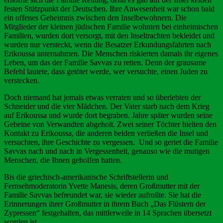
festen Stützpunkt der Deutschen. Ihre Anwesenheit war schon bald
ein offenes Geheimnis zwischen den Inselbewohnern. Die
Mitglieder der kleinen jüdischen Familie wohnten bei einheimischen
Familien, wurden dort versorgt, mit den Inseltrachten bekleidet und
wurden nur versteckt, wenn die Besatzer Erkundungsfahrten nach
Erikoussa unternahmen. Die Menschen riskierten damals ihr eigenes
Leben, um das der Familie Savvas zu retten. Denn der grausame
Befehl lautete, dass getötet werde, wer versuchte, einen Juden zu
verstecken.
Doch niemand hat jemals etwas verraten und so überlebten der
Schneider und die vier Mädchen. Der Vater starb nach dem Krieg
auf Erikoussa und wurde dort begraben. Jahre später wurden seine
Gebeine von Verwandten abgeholt. Zwei seiner Töchter hielten den
Kontakt zu Erikoussa, die anderen beiden verließen die Insel und
versuchten, ihre Geschichte zu vergessen. Und so geriet die Familie
Savvas nach und nach in Vergessenheit, genauso wie die mutigen
Menschen, die Ihnen geholfen hatten.
Bis die griechisch-amerikanische Schriftstellerin und
Fernsehmoderatorin Yvette Manesis, deren Großmutter mit der
Familie Savvas befreundet war, sie wieder aufrollte. Sie hat die
Erinnerungen ihrer Großmutter in ihrem Buch „Das Flüstern der
Zypressen“ festgehalten, das mittlerweile in 14 Sprachen übersetzt
worden ist.