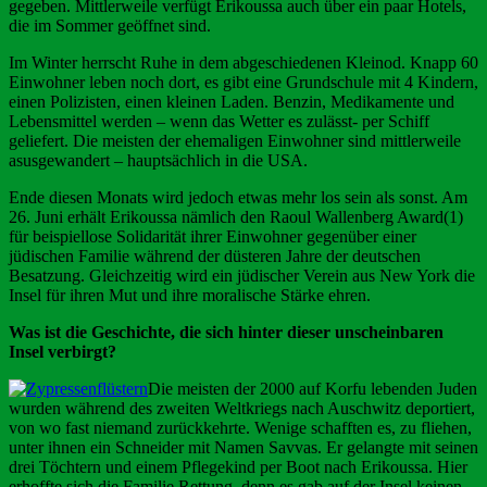
gegeben. Mittlerweile verfügt Erikoussa auch über ein paar Hotels,
die im Sommer geöffnet sind.
Im Winter herrscht Ruhe in dem abgeschiedenen Kleinod. Knapp 60
Einwohner leben noch dort, es gibt eine Grundschule mit 4 Kindern,
einen Polizisten, einen kleinen Laden. Benzin, Medikamente und
Lebensmittel werden – wenn das Wetter es zulässt- per Schiff
geliefert. Die meisten der ehemaligen Einwohner sind mittlerweile
asusgewandert – hauptsächlich in die USA.
Ende diesen Monats wird jedoch etwas mehr los sein als sonst. Am
26. Juni erhält Erikoussa nämlich den Raoul Wallenberg Award(1)
für beispiellose Solidarität ihrer Einwohner gegenüber einer
jüdischen Familie während der düsteren Jahre der deutschen
Besatzung. Gleichzeitig wird ein jüdischer Verein aus New York die
Insel für ihren Mut und ihre moralische Stärke ehren.
Was ist die Geschichte, die sich hinter dieser unscheinbaren
Insel verbirgt?
Die meisten der 2000 auf Korfu lebenden Juden
wurden während des zweiten Weltkriegs nach Auschwitz deportiert,
von wo fast niemand zurückkehrte. Wenige schafften es, zu fliehen,
unter ihnen ein Schneider mit Namen Savvas. Er gelangte mit seinen
drei Töchtern und einem Pflegekind per Boot nach Erikoussa. Hier
erhoffte sich die Familie Rettung, denn es gab auf der Insel keinen