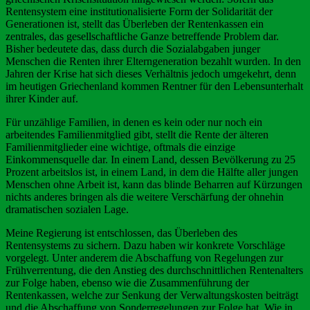
Rentensystem eine institutionalisierte Form der Solidarität der
Generationen ist, stellt das Überleben der Rentenkassen ein
zentrales, das gesellschaftliche Ganze betreffende Problem dar.
Bisher bedeutete das, dass durch die Sozialabgaben junger
Menschen die Renten ihrer Elterngeneration bezahlt wurden. In den
Jahren der Krise hat sich dieses Verhältnis jedoch umgekehrt, denn
im heutigen Griechenland kommen Rentner für den Lebensunterhalt
ihrer Kinder auf.
Für unzählige Familien, in denen es kein oder nur noch ein
arbeitendes Familienmitglied gibt, stellt die Rente der älteren
Familienmitglieder eine wichtige, oftmals die einzige
Einkommensquelle dar. In einem Land, dessen Bevölkerung zu 25
Prozent arbeitslos ist, in einem Land, in dem die Hälfte aller jungen
Menschen ohne Arbeit ist, kann das blinde Beharren auf Kürzungen
nichts anderes bringen als die weitere Verschärfung der ohnehin
dramatischen sozialen Lage.
Meine Regierung ist entschlossen, das Überleben des
Rentensystems zu sichern. Dazu haben wir konkrete Vorschläge
vorgelegt. Unter anderem die Abschaffung von Regelungen zur
Frühverrentung, die den Anstieg des durchschnittlichen Rentenalters
zur Folge haben, ebenso wie die Zusammenführung der
Rentenkassen, welche zur Senkung der Verwaltungskosten beiträgt
und die Abschaffung von Sonderregelungen zur Folge hat. Wie in