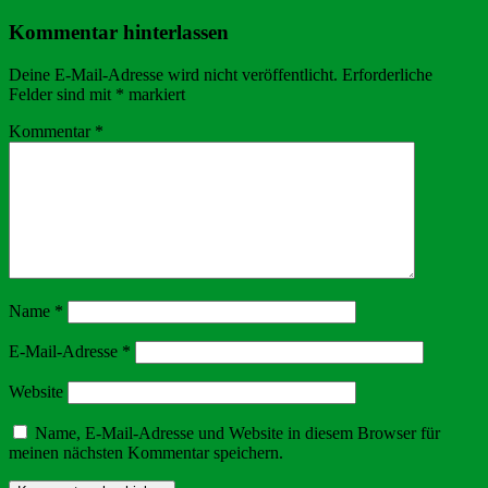
Kommentar hinterlassen
Deine E-Mail-Adresse wird nicht veröffentlicht.
Erforderliche
Felder sind mit
*
markiert
Kommentar
*
Name
*
E-Mail-Adresse
*
Website
Name, E-Mail-Adresse und Website in diesem Browser für
meinen nächsten Kommentar speichern.