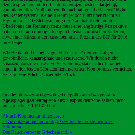
den Gesprächen mit den Institutionen genauestens dargelegt,
garantieren diese Maßnahmen die nachhaltige Überlebensfähigkeit
des Rentensystems. Keine Reform jedoch führt über Nacht zu
Ergebnissen. Die Sicherstellung der Nachhaltigkeit und des
Überlebens des Rentensystems muss eine langfristige Perspektive
haben und kann unmöglich engen haushaltspolitischen Kriterien,
etwa einer Kürzung der Ausgaben um 1 Prozent des BIP für 2016,
unterliegen.
Wie Benjamin Disraeli sagte, gibt es drei Arten von Lügen:
gewöhnliche, katastrophale und statistische. Wir dürfen nicht
zulassen, dass die obsessive Verwendung statistischer Parameter
einen in den letzten Monaten herangereiften Kompromiss vernichtet.
Es ist unsere Pflicht. Unser aller Pflicht.
Quelle: http://www.tagesspiegel.de/politik/alexis-tsipras-im-
tagesspiegel-gastbeitrag-von-alexis-tsipras-deutsche-zahlen-nicht-
fuer-griechen/11931320.html
Aktuell
Kommentar hinterlassen
Beitragsnavigation
« Die unbekannte und mutige Geschichte der kleinen Insel
Erikoussa
Das Rauchverbot in Griechenland. »