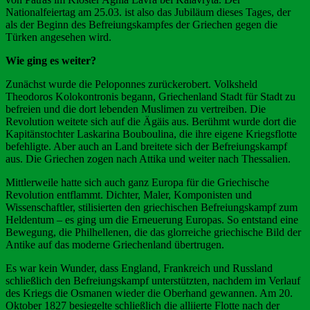
Nationalfeiertag am 25.03. ist also das Jubiläum dieses Tages, der
als der Beginn des Befreiungskampfes der Griechen gegen die
Türken angesehen wird.
Wie ging es weiter?
Zunächst wurde die Peloponnes zurückerobert. Volksheld
Theodoros Kolokontronis begann, Griechenland Stadt für Stadt zu
befreien und die dort lebenden Muslimen zu vertreiben. Die
Revolution weitete sich auf die Ägäis aus. Berühmt wurde dort die
Kapitänstochter Laskarina Bouboulina, die ihre eigene Kriegsflotte
befehligte. Aber auch an Land breitete sich der Befreiungskampf
aus. Die Griechen zogen nach Attika und weiter nach Thessalien.
Mittlerweile hatte sich auch ganz Europa für die Griechische
Revolution entflammt. Dichter, Maler, Komponisten und
Wissenschaftler, stilisierten den griechischen Befreiungskampf zum
Heldentum – es ging um die Erneuerung Europas. So entstand eine
Bewegung, die Philhellenen, die das glorreiche griechische Bild der
Antike auf das moderne Griechenland übertrugen.
Es war kein Wunder, dass England, Frankreich und Russland
schließlich den Befreiungskampf unterstützten, nachdem im Verlauf
des Kriegs die Osmanen wieder die Oberhand gewannen. Am 20.
Oktober 1827 besiegelte schließlich die alliierte Flotte nach der