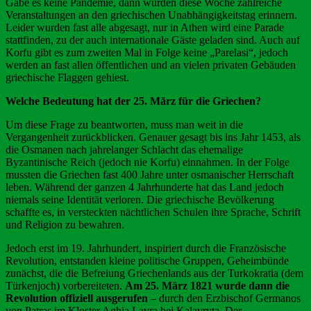
Gäbe es keine Pandemie, dann würden diese Woche zahlreiche
Veranstaltungen an den griechischen Unabhängigkeitstag erinnern.
Leider wurden fast alle abgesagt, nur in Athen wird eine Parade
stattfinden, zu der auch internationale Gäste geladen sind. Auch auf
Korfu gibt es zum zweiten Mal in Folge keine „Parelasi“, jedoch
werden an fast allen öffentlichen und an vielen privaten Gebäuden
griechische Flaggen gehiest.
Welche Bedeutung hat der 25. März für die Griechen?
Um diese Frage zu beantworten, muss man weit in die
Vergangenheit zurückblicken. Genauer gesagt bis ins Jahr 1453, als
die Osmanen nach jahrelanger Schlacht das ehemalige
Byzantinische Reich (jedoch nie Korfu) einnahmen. In der Folge
mussten die Griechen fast 400 Jahre unter osmanischer Herrschaft
leben. Während der ganzen 4 Jahrhunderte hat das Land jedoch
niemals seine Identität verloren. Die griechische Bevölkerung
schaffte es, in versteckten nächtlichen Schulen ihre Sprache, Schrift
und Religion zu bewahren.
Jedoch erst im 19. Jahrhundert, inspiriert durch die Französische
Revolution, entstanden kleine politische Gruppen, Geheimbünde
zunächst, die die Befreiung Griechenlands aus der Turkokratia (dem
Türkenjoch) vorbereiteten.
Am 25. März 1821 wurde dann die
Revolution offiziell ausgerufen
– durch den Erzbischof Germanos
von Patras im Kloster Aghia Lavra bei Kalavryta. Der