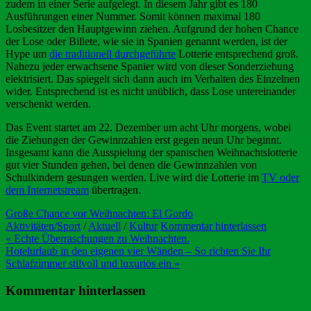
zudem in einer Serie aufgelegt. In diesem Jahr gibt es 180
Ausführungen einer Nummer. Somit können maximal 180
Losbesitzer den Hauptgewinn ziehen. Aufgrund der hohen Chance
der Lose oder Billete, wie sie in Spanien genannt werden, ist der
Hype um
die traditionell durchgeführte
Lotterie entsprechend groß.
Nahezu jeder erwachsene Spanier wird von dieser Sonderziehung
elektrisiert. Das spiegelt sich dann auch im Verhalten des Einzelnen
wider. Entsprechend ist es nicht unüblich, dass Lose untereinander
verschenkt werden.
Das Event startet am 22. Dezember um acht Uhr morgens, wobei
die Ziehungen der Gewinnzahlen erst gegen neun Uhr beginnt.
Insgesamt kann die Ausspielung der spanischen Weihnachtslotterie
gut vier Stunden gehen, bei denen die Gewinnzahlen von
Schulkindern gesungen werden. Live wird die Lotterie im
TV oder
dem Internetstream
übertragen.
Große Chance vor Weihnachten: El Gordo
Aktivitäten/Sport
/
Aktuell
/
Kultur
Kommentar hinterlassen
Beitragsnavigation
« Echte Überraschungen zu Weihnachten.
Hotelurlaub in den eigenen vier Wänden – So richten Sie Ihr
Schlafzimmer stilvoll und luxuriös ein »
Kommentar hinterlassen