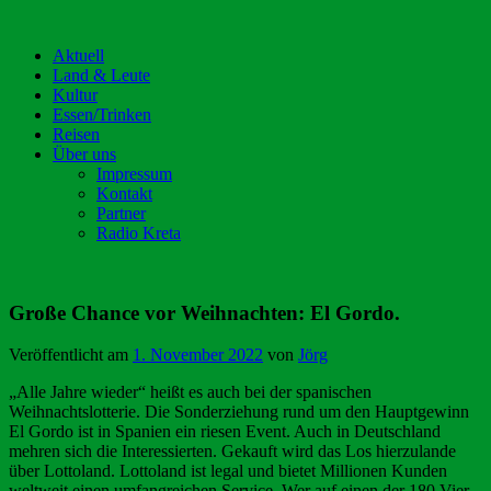
Aktuell
Land & Leute
Kultur
Essen/Trinken
Reisen
Über uns
Impressum
Kontakt
Partner
Radio Kreta
Große Chance vor Weihnachten: El Gordo.
Veröffentlicht am
1. November 2022
von
Jörg
„Alle Jahre wieder“ heißt es auch bei der spanischen
Weihnachtslotterie. Die Sonderziehung rund um den Hauptgewinn
El Gordo ist in Spanien ein riesen Event. Auch in Deutschland
mehren sich die Interessierten. Gekauft wird das Los hierzulande
über Lottoland. Lottoland ist legal und bietet Millionen Kunden
weltweit einen umfangreichen Service. Wer auf einen der 180 Vier-