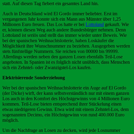
statt. Auf diesen Tag fiebert ein gesamtes Land hin.
Auch in Deutschland wird El Gordo immer beliebter. Erst im
vergangenen Jahr konnte sich ein Mann aus Münster über 1,25
Millionen Euro freuen. Das Los hatte er bei
Lottoland
gekauft. Wie
er, können diesen Weg auch andere Bundesbürger nehmen. Denn
Lottoland ist seriös und stellt das immer wieder unter Beweis. Wie
bei der spanischen Weihnachtslotterie, haben Loskäufer die
Möglichkeit ihre Wunschnummer zu beziehen. Ausgegeben werden
stets fünfstellige Nummern. Sie reichen von 00000 bis 99999.
Allerdings werden neben den ganzen Losen ebenfalls Teil-Lose
angeboten. In Spanien ist es folglich nicht unüblich, dass Menschen
sich ein Zehntel- oder Zwanzigstel-Los kaufen.
Elektrisierende Sonderziehung
Wer bei der spanischen Weihnachtslotterie ein Auge auf El Gordo
(der Dicke) wirft, der kann selbstverständlich nur mit einem ganzen
Los auch in den Komfort des Höchstgewinns von 4 Millionen Euro
kommen. Teil-Lose bieten entsprechend ihrer Stückelung einen
etwas niedrigeren Gewinn. Etwa wird mit einem Zehntel-Los, dem
sogenannten Decimo, ein Höchstgewinn von rund 400.000 Euro
möglich.
Um die Nachfrage an Losen zu decken, wird jede Losnummer