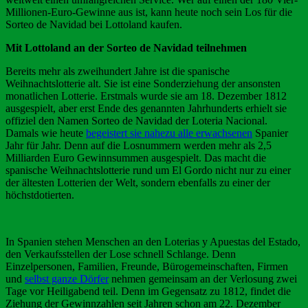
Millionen-Euro-Gewinne aus ist, kann heute noch sein Los für die
Sorteo de Navidad bei Lottoland kaufen.
Mit Lottoland an der Sorteo de Navidad teilnehmen
Bereits mehr als zweihundert Jahre ist die spanische
Weihnachtslotterie alt. Sie ist eine Sonderziehung der ansonsten
monatlichen Lotterie. Erstmals wurde sie am 18. Dezember 1812
ausgespielt, aber erst Ende des genannten Jahrhunderts erhielt sie
offiziel den Namen Sorteo de Navidad der Loteria Nacional.
Damals wie heute
begeistert sie nahezu alle erwachsenen
Spanier
Jahr für Jahr. Denn auf die Losnummern werden mehr als 2,5
Milliarden Euro Gewinnsummen ausgespielt. Das macht die
spanische Weihnachtslotterie rund um El Gordo nicht nur zu einer
der ältesten Lotterien der Welt, sondern ebenfalls zu einer der
höchstdotierten.
In Spanien stehen Menschen an den Loterias y Apuestas del Estado,
den Verkaufsstellen der Lose schnell Schlange. Denn
Einzelpersonen, Familien, Freunde, Bürogemeinschaften, Firmen
und
selbst ganze Dörfer
nehmen gemeinsam an der Verlosung zwei
Tage vor Heiligabend teil. Denn im Gegensatz zu 1812, findet die
Ziehung der Gewinnzahlen seit Jahren schon am 22. Dezember