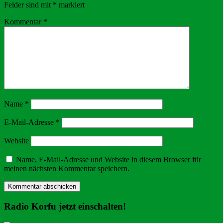
Felder sind mit
*
markiert
Kommentar
*
Name
*
E-Mail-Adresse
*
Website
Name, E-Mail-Adresse und Website in diesem Browser für
meinen nächsten Kommentar speichern.
Radio Korfu jetzt einschalten!