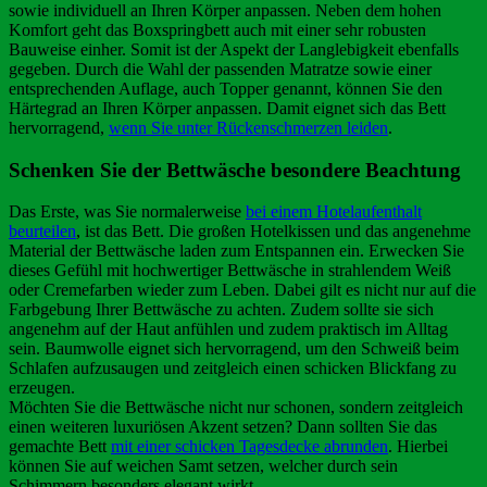
sowie individuell an Ihren Körper anpassen. Neben dem hohen
Komfort geht das Boxspringbett auch mit einer sehr robusten
Bauweise einher. Somit ist der Aspekt der Langlebigkeit ebenfalls
gegeben. Durch die Wahl der passenden Matratze sowie einer
entsprechenden Auflage, auch Topper genannt, können Sie den
Härtegrad an Ihren Körper anpassen. Damit eignet sich das Bett
hervorragend,
wenn Sie unter Rückenschmerzen leiden
.
Schenken Sie der Bettwäsche besondere Beachtung
Das Erste, was Sie normalerweise
bei einem Hotelaufenthalt
beurteilen
, ist das Bett. Die großen Hotelkissen und das angenehme
Material der Bettwäsche laden zum Entspannen ein. Erwecken Sie
dieses Gefühl mit hochwertiger Bettwäsche in strahlendem Weiß
oder Cremefarben wieder zum Leben. Dabei gilt es nicht nur auf die
Farbgebung Ihrer Bettwäsche zu achten. Zudem sollte sie sich
angenehm auf der Haut anfühlen und zudem praktisch im Alltag
sein. Baumwolle eignet sich hervorragend, um den Schweiß beim
Schlafen aufzusaugen und zeitgleich einen schicken Blickfang zu
erzeugen.
Möchten Sie die Bettwäsche nicht nur schonen, sondern zeitgleich
einen weiteren luxuriösen Akzent setzen? Dann sollten Sie das
gemachte Bett
mit einer schicken Tagesdecke abrunden
. Hierbei
können Sie auf weichen Samt setzen, welcher durch sein
Schimmern besonders elegant wirkt.