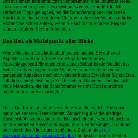
Um aus einem herkömmlichen Schlafzimmer eine luxuriöse Hotel-
Oase zu zaubern, bedarf es meist nur weniger Handgriffe. Mit
einfachen Tipps gelingt es, bei der Renovierung oder der ersten
Einrichtung einen besonderen Charme in Ihre vier Wände zu holen.
Worauf Sie achten sollten, wenn Sie sich nach schicker Eleganz
sehnen, erfahren Sie im Folgenden.
Das Bett als Mittelpunkt aller Blicke
Wenn Sie einen Hotelaufenthalt buchen, achten Sie auf zwei
Aspekte: Den Komfort sowie die Optik des Raumes.
Ausschlaggebend für einen erholsamen Schlaf ist die Qualität des
Bettes. In Ihrem eigenen vier Wänden kommt zu den beiden
genannten Aspekten noch ein weiterer hinzu: Erwerben Sie ein Bett,
soll dieses möglichst lange Zeit bestehen. Daher entscheiden sich
viele Menschen, die ein Schlafzimmer wie im Hotel einrichten
möchten, für ein Boxspringbett.
Diese Bettform hat einige besondere Vorteile, welche Sie sonst
kaum bei anderen Betten finden. Zunächst gilt es die niedrige
Einstiegshöhe zu beachten. Sie ist entscheidend, wenn Menschen
mit körperlichen Einschränkungen, durch Verletzungen, Krankheit
oder durch das Alter, nutzen möchten. Zudem bietet
das
Boxspringbett eine gemütliche Optik
und lässt sich sehr flexibel