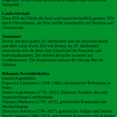
Spezialität.
Landwirtschaft
Etwa 65% der Fläche der Insel wird landwirtschaftlich genutzt, 55%
durch Olivenbäume, der Rest entfällt vornehmlich auf Weinbau und
Zitrusfrüchte.
Tourismus
Bereits seit dem späten 18. Jahrhundert sind die Ionischen Inseln
und allen voran Korfu Ziel von Reisen. Im 20. Jahrhundert
entwickelte sich die Insel zum Urlaubsziel für Pauschal- und
Individualtouristen. Die meisten Besucher kommen aus
Großbritannien. Die Hauptsaison umfasst die Monate Mai bis
Oktober.
Bekannte Persönlichkeiten
Ioannis Kapodistrias
Francesco Lismanini (~1504–1566), calvinistischer Reformator in
Polen
Ioannis Kapodistrias (1776–1831), Diplomat, Politiker, das erste
Staatsoberhaupt Griechenlands
Nikolaos Mantzaros (1795–1872), griechischer Komponist und
Musikpädagoge
Dionysios Solomos (1798–1857), griechischer Adliger und Dichter
Spyros Samaras (1861-1917), griechischer Komponist und Schöpfer