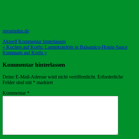
streamplus.de
Aktuell
Kommentar hinterlassen
Beitragsnavigation
« Kochen auf Korfu: Lammkoteletts in Balsamico-Honig-Sauce
Kumquats auf Korfu »
Kommentar hinterlassen
Deine E-Mail-Adresse wird nicht veröffentlicht.
Erforderliche
Felder sind mit
*
markiert
Kommentar
*