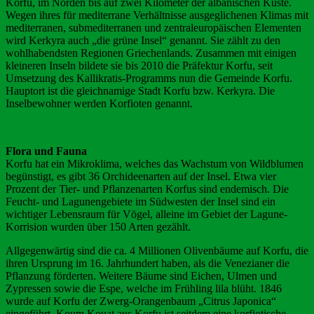
Korfu, im Norden bis auf zwei Kilometer der albanischen Küste.
Wegen ihres für mediterrane Verhältnisse ausgeglichenen Klimas mit
mediterranen, submediterranen und zentraleuropäischen Elementen
wird Kerkyra auch „die grüne Insel“ genannt. Sie zählt zu den
wohlhabendsten Regionen Griechenlands. Zusammen mit einigen
kleineren Inseln bildete sie bis 2010 die Präfektur Korfu, seit
Umsetzung des Kallikratis-Programms nun die Gemeinde Korfu.
Hauptort ist die gleichnamige Stadt Korfu bzw. Kerkyra. Die
Inselbewohner werden Korfioten genannt.
Flora und Fauna
Korfu hat ein Mikroklima, welches das Wachstum von Wildblumen
begünstigt, es gibt 36 Orchideenarten auf der Insel. Etwa vier
Prozent der Tier- und Pflanzenarten Korfus sind endemisch. Die
Feucht- und Lagunengebiete im Südwesten der Insel sind ein
wichtiger Lebensraum für Vögel, alleine im Gebiet der Lagune-
Korrision wurden über 150 Arten gezählt.
Allgegenwärtig sind die ca. 4 Millionen Olivenbäume auf Korfu, die
ihren Ursprung im 16. Jahrhundert haben, als die Venezianer die
Pflanzung förderten. Weitere Bäume sind Eichen, Ulmen und
Zypressen sowie die Espe, welche im Frühling lila blüht. 1846
wurde auf Korfu der Zwerg-Orangenbaum „Citrus Japonica“
eingeführt. Koum Kouat aus Korfu ist seitdem eine korfiotische