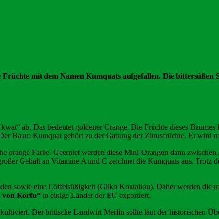
 Früchte mit dem Namen Kumquats aufgefallen. Die bittersüßen Sü
 kwat“ ab. Das bedeutet goldener Orange. Die Früchte dieses Baumes
er Baum Kumquat gehört zu der Gattung der Zitrusfrüchte. Er wird m
e orange Farbe. Geerntet werden diese Mini-Orangen dann zwischen Ja
großer Gehalt an Vitamine A und C zeichnet die Kumquats aus. Trotz d
n sowie eine Löffelsüßigkeit (Gliko Koutaliou). Daher werden die mei
ät von Korfu“
in einige Länder der EU exportiert.
ultiviert. Der britische Landwirt Merlin sollte laut der historischen Ü