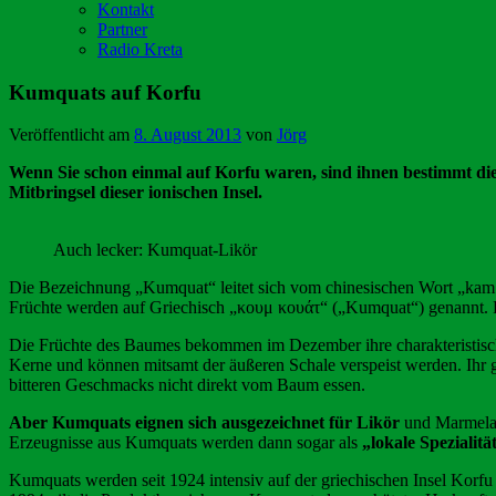
Kontakt
Partner
Radio Kreta
Kumquats auf Korfu
Veröffentlicht am
8. August 2013
von
Jörg
Wenn Sie schon einmal auf Korfu waren, sind ihnen bestimmt die
Mitbringsel dieser ionischen Insel.
Auch lecker: Kumquat-Likör
Die Bezeichnung „Kumquat“ leitet sich vom chinesischen Wort „kam
Früchte werden auf Griechisch „κουμ κουάτ“ („Kumquat“) genannt. D
Die Früchte des Baumes bekommen im Dezember ihre charakteristisch
Kerne und können mitsamt der äußeren Schale verspeist werden. Ihr 
bitteren Geschmacks nicht direkt vom Baum essen.
Aber Kumquats eignen sich ausgezeichnet für Likör
und Marmelade
Erzeugnisse aus Kumquats werden dann sogar als
„lokale Spezialit
Kumquats werden seit 1924 intensiv auf der griechischen Insel Korfu k