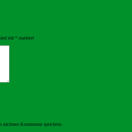
sind mit
*
markiert
n nächsten Kommentar speichern.