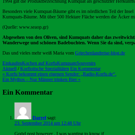
1994 gilt die Produktbezeichnung Kumquat als geschützter Herkunft
Besonders viele Kumquat-Bäume gibt es im nördlichen Teil der Insel
Kumquats-Bäume. Mit über 500 Hektare Fläche werden die Äcker mi
(Quelle: www.seaop.gr)
Abgesehen von den Oliven, sind Kumquats daher das zweitwichtig
Wanderwege und schönen Badebuchten. Wenn Sie da sind, verpass
Das und vieles mehr weiß Maria vom
Griechenlandreise-blog.de
Einkaufen
Kochen auf Korfu
Kumquats
Souvenirs
Aktuell
/
Korfiotische Spezialitäten
Ein Kommentar
Beitragsnavigation
« Korfu bekommt einen eigenen Sender: „Radio-Korfu.de“.
Ein Mythos – Nur Männer trinken Bier »
Ein Kommentar
Darrel
sagt:
23. September 2014 um 12:48 Uhr
Goօd post however , I was wanting to know if