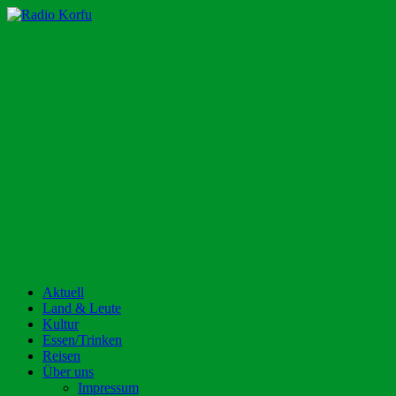
Zum
Inhalt
Radio Korfu
Dein Urlaubsradio für die Insel Korfu!
springen
Aktuell
Land & Leute
Kultur
Essen/Trinken
Reisen
Über uns
Impressum