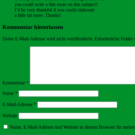
you could write a litte more on this sսbject?
I’ԁ be very thankful if you could elaborate
a little bit more. Thanks!
Kommentar hinterlassen
Deine E-Mail-Adresse wird nicht veröffentlicht.
Erforderliche Felder 
Kommentar
*
Name
*
E-Mail-Adresse
*
Website
Name, E-Mail-Adresse und Website in diesem Browser für meine