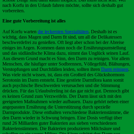
nach Korfu in den Urlaub fahren möchte, sollte sich deshalb gut
vorbereiten.
Eine gute Vorbereitung ist alles
Auf Korfu warten
die leckersten Spezialitäten
. Deshalb ist es
wichtig, dass Magen und Darm fit sind, um all die Delikatessen
beschwerdefrei zu genießen. Oft liegt aber schon bei der Abreise
einiges im Argen. Kommen dann noch die Ernährungsumstellung
und das südländische Klima dazu, nimmt das Unglück seinen Lauf.
Aus diesem Grund macht es Sinn, den Darm zu reinigen. Vor allem
Menschen, die häufiger unter Sodbrennen, Völlegefühl, Blähungen,
Verstopfungen und Durchfällen leiden, sollten ihren
Darm reinigen
.
Was viele nicht wissen, ist, dass ein Großteil des Glückshormons
Serotonin im Darm entsteht. Eine gestörte Darmflora kann somit
auch psychische Beschwerden verursachen und die Stimmung
drücken. Für das Urlaubsfeeling ist das gar nicht gut. Dennoch gibt
es keinen Grund zum Verzweifeln. Der Darm lässt sich mit den
geeigneten Maßnahmen wieder aufbauen. Dazu gehört neben einer
angepassten Ernährung die Unterstützung durch spezielle
Darmprodukte. Diese enthalten verschiedene Bakterienstämme, die
den Darm wieder in Schwung bringen. Eine Dosis verfügt über
rund 26 Milliarden guter Bakterien aus sieben verschiedenen
Bakterienstämmen. Die Bakterien produzieren Milchsäure und
schaffen so ein saures Milieu. Die Säure schützt den Darm vor