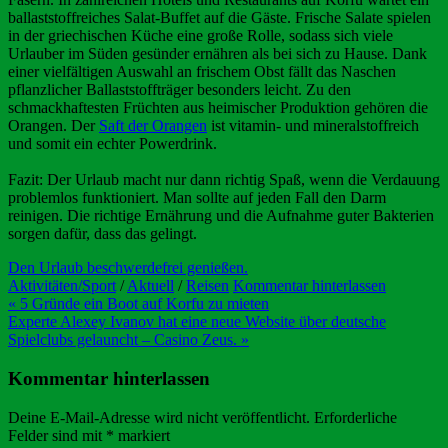
ballaststoffreiches Salat-Buffet auf die Gäste. Frische Salate spielen
in der griechischen Küche eine große Rolle, sodass sich viele
Urlauber im Süden gesünder ernähren als bei sich zu Hause. Dank
einer vielfältigen Auswahl an frischem Obst fällt das Naschen
pflanzlicher Ballaststoffträger besonders leicht. Zu den
schmackhaftesten Früchten aus heimischer Produktion gehören die
Orangen. Der
Saft der Orangen
ist vitamin- und mineralstoffreich
und somit ein echter Powerdrink.
Fazit: Der Urlaub macht nur dann richtig Spaß, wenn die Verdauung
problemlos funktioniert. Man sollte auf jeden Fall den Darm
reinigen. Die richtige Ernährung und die Aufnahme guter Bakterien
sorgen dafür, dass das gelingt.
Den Urlaub beschwerdefrei genießen.
Aktivitäten/Sport
/
Aktuell
/
Reisen
Kommentar hinterlassen
Beitragsnavigation
« 5 Gründe ein Boot auf Korfu zu mieten
Experte Alexey Ivanov hat eine neue Website über deutsche
Spielclubs gelauncht – Casino Zeus. »
Kommentar hinterlassen
Deine E-Mail-Adresse wird nicht veröffentlicht.
Erforderliche
Felder sind mit
*
markiert