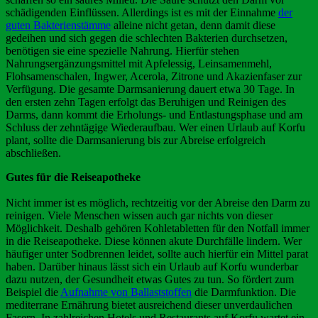
schädigenden Einflüssen. Allerdings ist es mit der Einnahme
der
guten Bakterienstämme
alleine nicht getan, denn damit diese
gedeihen und sich gegen die schlechten Bakterien durchsetzen,
benötigen sie eine spezielle Nahrung. Hierfür stehen
Nahrungsergänzungsmittel mit Apfelessig, Leinsamenmehl,
Flohsamenschalen, Ingwer, Acerola, Zitrone und Akazienfaser zur
Verfügung. Die gesamte Darmsanierung dauert etwa 30 Tage. In
den ersten zehn Tagen erfolgt das Beruhigen und Reinigen des
Darms, dann kommt die Erholungs- und Entlastungsphase und am
Schluss der zehntägige Wiederaufbau. Wer einen Urlaub auf Korfu
plant, sollte die Darmsanierung bis zur Abreise erfolgreich
abschließen.
Gutes für die Reiseapotheke
Nicht immer ist es möglich, rechtzeitig vor der Abreise den Darm zu
reinigen. Viele Menschen wissen auch gar nichts von dieser
Möglichkeit. Deshalb gehören Kohletabletten für den Notfall immer
in die Reiseapotheke. Diese können akute Durchfälle lindern. Wer
häufiger unter Sodbrennen leidet, sollte auch hierfür ein Mittel parat
haben. Darüber hinaus lässt sich ein Urlaub auf Korfu wunderbar
dazu nutzen, der Gesundheit etwas Gutes zu tun. So fördert zum
Beispiel die
Aufnahme von Ballaststoffen
die Darmfunktion. Die
mediterrane Ernährung bietet ausreichend dieser unverdaulichen
Fasern. In zahlreichen Hotels und Restaurants auf Korfu wartet ein